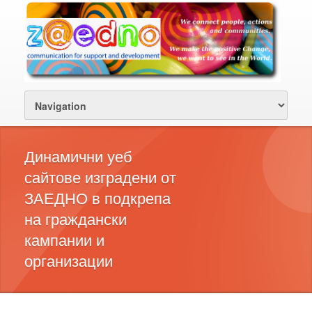
Динамични уеб
сайтове изградени от
ЗАЕДНО в подкрепа
на граждански
кампании и
организации